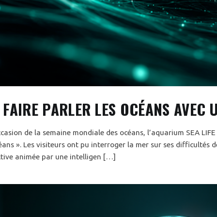
FAIRE PARLER LES OCÉANS AVEC U
occasion de la semaine mondiale des océans, l’aquarium SEA LIFE 
ns ». Les visiteurs ont pu interroger la mer sur ses difficultés
ctive animée par une intelligen […]