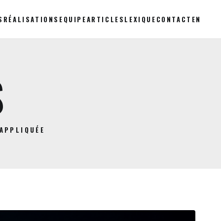
S
RÉALISATIONS
EQUIPE
ARTICLES
LEXIQUE
CONTACT
EN
S
 APPLIQUÉE