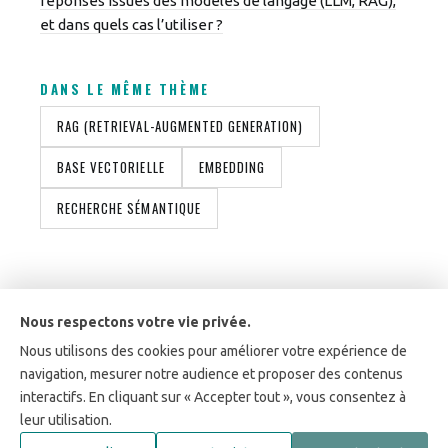
réponses issues des modèles de langage (LLM, RAG),
et dans quels cas l’utiliser ?
DANS LE MÊME THÈME
RAG (RETRIEVAL-AUGMENTED GENERATION)
BASE VECTORIELLE
EMBEDDING
RECHERCHE SÉMANTIQUE
Nous respectons votre vie privée.
Nous utilisons des cookies pour améliorer votre expérience de
Gensai est répertorié parmi les entreprises IA de confiance
navigation, mesurer notre audience et proposer des contenus
du Hub France IA et Activateur France Num.
interactifs. En cliquant sur « Accepter tout », vous consentez à
leur utilisation.