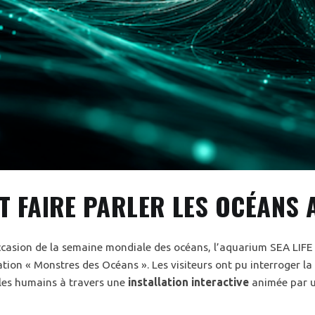
 FAIRE PARLER LES OCÉANS A
occasion de la semaine mondiale des océans, l’aquarium SEA LIFE 
tion « Monstres des Océans ». Les visiteurs ont pu interroger la 
les humains à travers une
installation interactive
animée par 