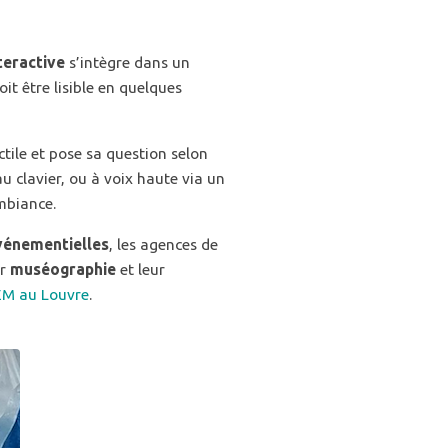
nteractive
s’intègre dans un
it être lisible en quelques
ctile et pose sa question selon
u clavier, ou à voix haute via un
ambiance.
vénementielles
, les agences de
ur
muséographie
et leur
EM au Louvre
.