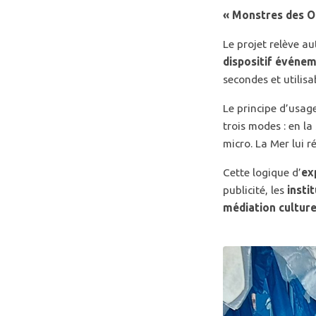
« Monstres des Oc
Le projet relève a
dispositif événem
secondes et utili
Le principe d’usage
trois modes : en la
micro. La Mer lui r
Cette logique d’
ex
publicité, les
insti
médiation culture