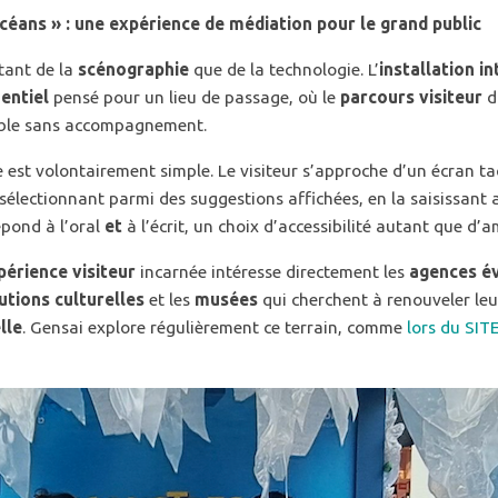
éans » : une expérience de médiation pour le grand public
utant de la
scénographie
que de la technologie. L’
installation i
entiel
pensé pour un lieu de passage, où le
parcours visiteur
do
sable sans accompagnement.
 est volontairement simple. Le visiteur s’approche d’un écran ta
 sélectionnant parmi des suggestions affichées, en la saisissant a
épond à l’oral
et
à l’écrit, un choix d’accessibilité autant que d’
périence visiteur
incarnée intéresse directement les
agences é
tutions culturelles
et les
musées
qui cherchent à renouveler le
lle
. Gensai explore régulièrement ce terrain, comme
lors du SIT