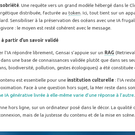
sobriété
. Une requête vers un grand modèle hébergé dans le Cl
gétique distribuée, facturée au
token
. Ici, tout tient sur un app
ard. Sensibiliser à la préservation des océans avec une IA fruga
rgivore : le moyen est resté cohérent avec le message.
à partir d’un savoir validé
er l’IA répondre librement, Gensai s’appuie sur un
RAG
(Retrieva
 dans une base de connaissances validée plutôt que dans ses seu
ns, biodiversité, pollution, gestes écologiques) a été constituée
contenu est essentielle pour une
institution culturelle
: l’IA res
roximation. Face à une question hors sujet, la Mer reste dans s
e IA générative livrée à elle-même varie d’une réponse à l’autre
.
ne hors ligne, sur un ordinateur posé dans le décor. La qualité d
connexion, mais de la justesse du contenu et de la mise en scène.