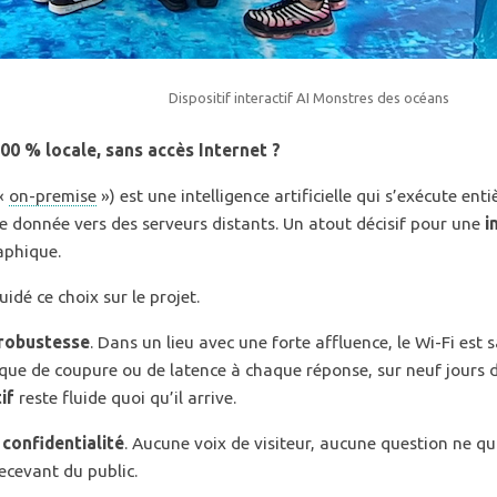
Dispositif interactif AI Monstres des océans
00 % locale, sans accès Internet ?
«
on-premise
») est une intelligence artificielle qui s’exécute ent
 donnée vers des serveurs distants. Un atout décisif pour une
i
aphique.
uidé ce choix sur le projet.
robustesse
. Dans un lieu avec une forte affluence, le Wi-Fi est
sque de coupure ou de latence à chaque réponse, sur neuf jours d’
if
reste fluide quoi qu’il arrive.
a
confidentialité
. Aucune voix de visiteur, aucune question ne qui
ecevant du public.